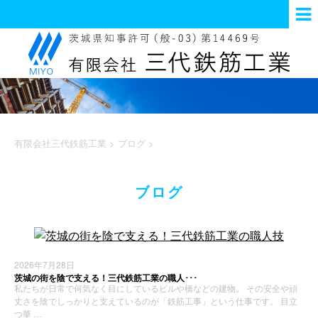
有限会社三代鉄筋工業
>
ブログ
>
ブログ
2026年7月28日
茨城の街を陰で支える！三代鉄筋工業の職人･･･
私たちが日常で何気なく目にしているビルや橋などの建物。 その安全や頑
丈さを陰でしっかりと支えているのが「鉄筋工事」という仕事です。 目立
つ華 …